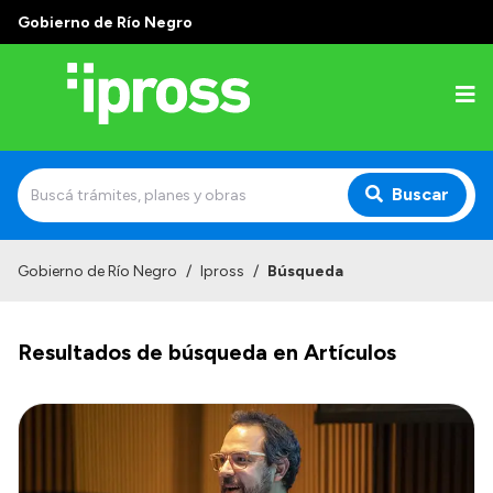
Gobierno de Río Negro
Buscar
Inicio
Gobierno de Río Negro
/
Ipross
/
Búsqueda
Institucional
Resultados de búsqueda en Artículos
¿Qué es IPROSS?
Autoridades
Delegaciones
Consultorios Propios