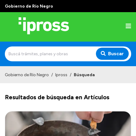
Gobierno de Río Negro
Buscar
Inicio
Gobierno de Río Negro
/
Ipross
/
Búsqueda
Institucional
Resultados de búsqueda en Artículos
¿Qué es IPROSS?
Autoridades
Delegaciones
Consultorios Propios