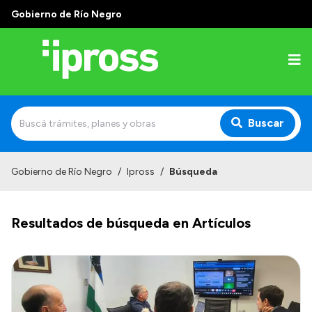
Gobierno de Río Negro
Buscar
Inicio
Gobierno de Río Negro
/
Ipross
/
Búsqueda
Institucional
Resultados de búsqueda en Artículos
¿Qué es IPROSS?
Autoridades
Delegaciones
Consultorios Propios