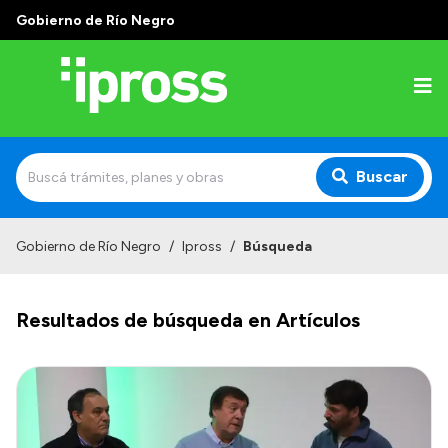
Gobierno de Río Negro
Buscar
Inicio
Gobierno de Río Negro
/
Ipross
/
Búsqueda
Institucional
Resultados de búsqueda en Artículos
¿Qué es IPROSS?
Autoridades
Delegaciones
Consultorios Propios