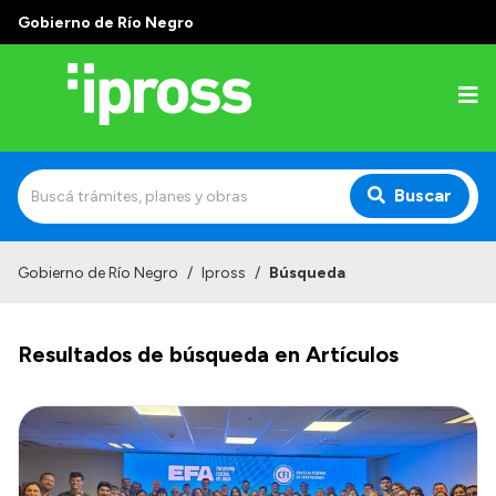
Gobierno de Río Negro
Buscar
Inicio
Gobierno de Río Negro
/
Ipross
/
Búsqueda
Institucional
Resultados de búsqueda en Artículos
¿Qué es IPROSS?
Autoridades
Delegaciones
Consultorios Propios