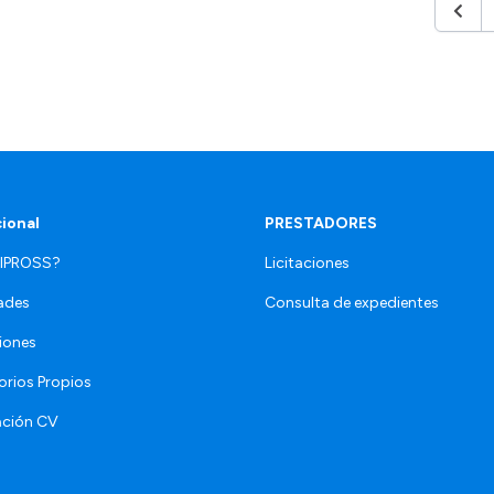
Anter
cional
PRESTADORES
 IPROSS?
Licitaciones
ades
Consulta de expedientes
iones
orios Propios
ación CV