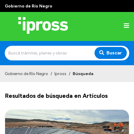
Gobierno de Río Negro
Buscar
Inicio
Gobierno de Río Negro
/
Ipross
/
Búsqueda
Institucional
Resultados de búsqueda en Artículos
¿Qué es IPROSS?
Autoridades
Delegaciones
Consultorios Propios