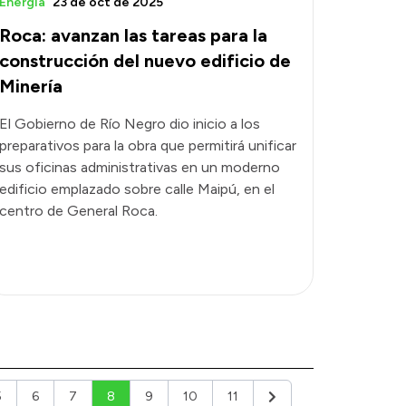
Energía
23 de oct de 2025
Roca: avanzan las tareas para la
construcción del nuevo edificio de
Minería
El Gobierno de Río Negro dio inicio a los
preparativos para la obra que permitirá unificar
sus oficinas administrativas en un moderno
edificio emplazado sobre calle Maipú, en el
centro de General Roca.
5
6
7
8
9
10
11
r
Siguiente