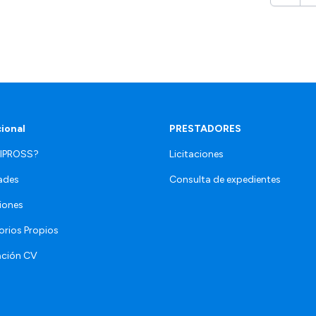
cional
PRESTADORES
 IPROSS?
Licitaciones
ades
Consulta de expedientes
iones
orios Propios
ación CV