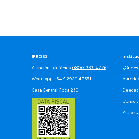
IPROSS
Institu
Atención Telefónica
0800-333-4776
¿Qué es
Whatsapp
+54 9 2920 475511
Autorid
Casa Central: Roca 230
Delegac
Consult
Present