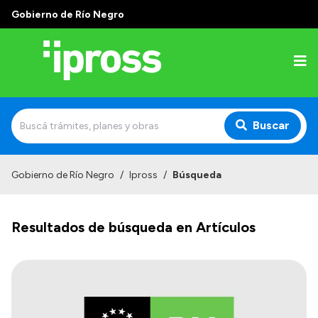
Gobierno de Río Negro
Buscar
Inicio
Gobierno de Río Negro
/
Ipross
/
Búsqueda
Institucional
Resultados de búsqueda en Artículos
¿Qué es IPROSS?
Autoridades
Delegaciones
Consultorios Propios