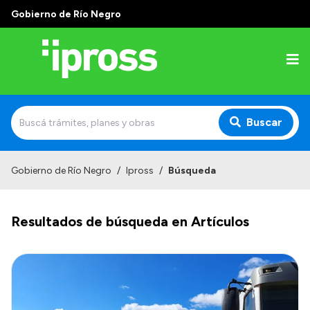
Gobierno de Río Negro
Buscar
Inicio
Gobierno de Río Negro
/
Ipross
/
Búsqueda
Institucional
Resultados de búsqueda en Artículos
¿Qué es IPROSS?
Autoridades
Delegaciones
Consultorios Propios