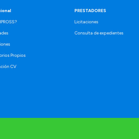
cional
PRESTADORES
 IPROSS?
Licitaciones
ades
Consulta de expedientes
iones
orios Propios
ación CV