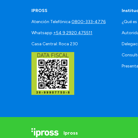
IPROSS
Institu
Atención Telefónica
0800-333-4776
¿Qué es
Whatsapp
+54 9 2920 475511
Autorid
Casa Central: Roca 230
Delegac
Consult
Present
Ipross