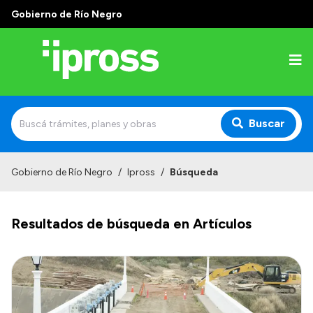
Gobierno de Río Negro
Buscar
Inicio
Gobierno de Río Negro
/
Ipross
/
Búsqueda
Institucional
Resultados de búsqueda en Artículos
¿Qué es IPROSS?
Autoridades
Delegaciones
Consultorios Propios