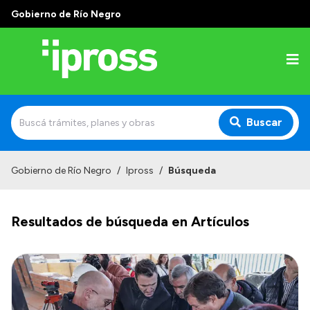
Gobierno de Río Negro
Buscar
Inicio
Gobierno de Río Negro
/
Ipross
/
Búsqueda
Institucional
Resultados de búsqueda en Artículos
¿Qué es IPROSS?
Autoridades
Delegaciones
Consultorios Propios