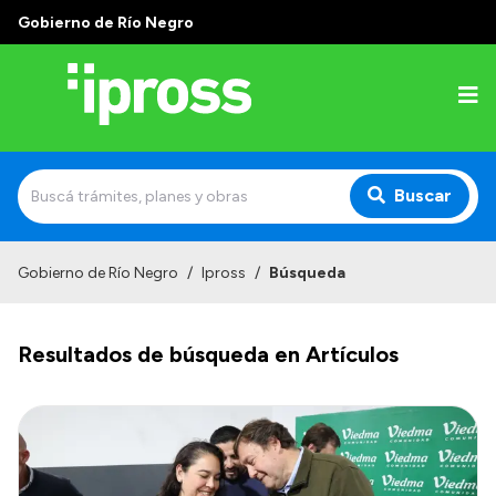
Gobierno de Río Negro
Buscar
Inicio
Gobierno de Río Negro
/
Ipross
/
Búsqueda
Institucional
Resultados de búsqueda en Artículos
¿Qué es IPROSS?
Autoridades
Delegaciones
Consultorios Propios