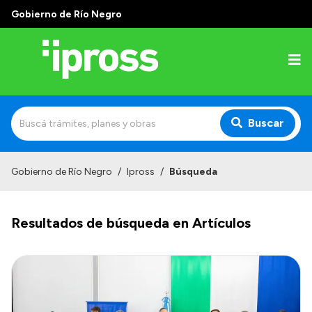
Gobierno de Río Negro
Buscar
Inicio
Gobierno de Río Negro
/
Ipross
/
Búsqueda
Institucional
Resultados de búsqueda en Artículos
¿Qué es IPROSS?
Autoridades
Delegaciones
Consultorios Propios