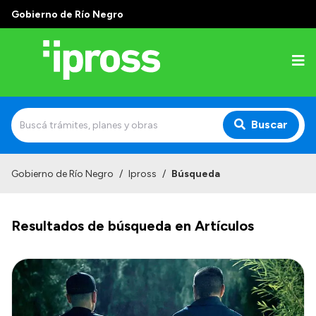
Gobierno de Río Negro
Buscar
Inicio
Gobierno de Río Negro
/
Ipross
/
Búsqueda
Institucional
Resultados de búsqueda en Artículos
¿Qué es IPROSS?
Autoridades
Delegaciones
Consultorios Propios