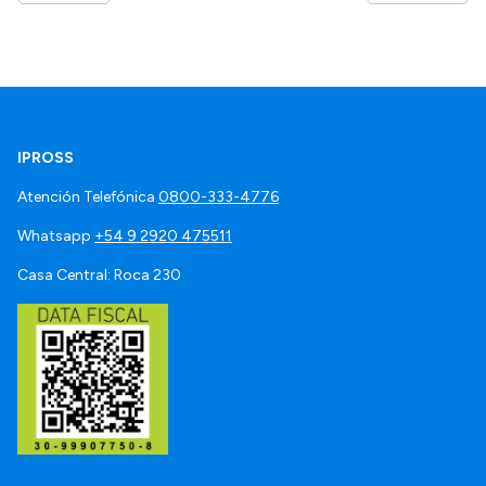
IPROSS
Atención Telefónica
0800-333-4776
Whatsapp
+54 9 2920 475511
Casa Central: Roca 230