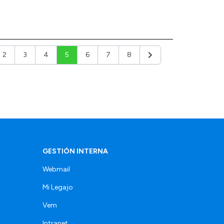
2
3
4
5
6
7
8
ior
Siguiente
GESTIÓN INTERNA
Webmail
Mi Legajo
Vem
Intranet