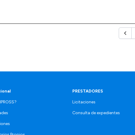
Anter
cional
PRESTADORES
 IPROSS?
Licitaciones
ades
Consulta de expedientes
iones
orios Propios