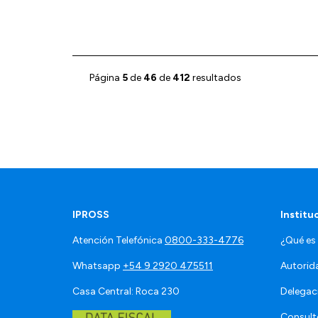
Página
5
de
46
de
412
resultados
IPROSS
Institu
Atención Telefónica
0800-333-4776
¿Qué es
Whatsapp
+54 9 2920 475511
Autorid
Casa Central: Roca 230
Delegac
Consult