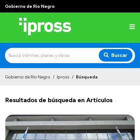
Gobierno de Río Negro
Buscar
Inicio
Gobierno de Río Negro
/
Ipross
/
Búsqueda
Institucional
Resultados de búsqueda en Artículos
¿Qué es IPROSS?
Autoridades
Delegaciones
Consultorios Propios